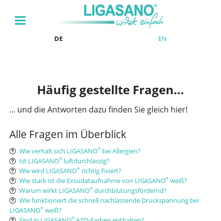
DE
EN
Häufig gestellte Fragen...
... und die Antworten dazu finden Sie gleich hier!
Alle Fragen im Überblick
Wie verhält sich LIGASANO
bei Allergien?
®
Ist LIGASANO
luftdurchlässig?
®
Wie wird LIGASANO
richtig fixiert?
®
Wie stark ist die Exsudataufnahme von LIGASANO
weiß?
®
Warum wirkt LIGASANO
durchblutungsfördernd?
®
Wie funktioniert die schnell nachlassende Druckspannung bei
LIGASANO
weiß?
®
Sind in LIGASANO
AZO-Farben enthalten?
®