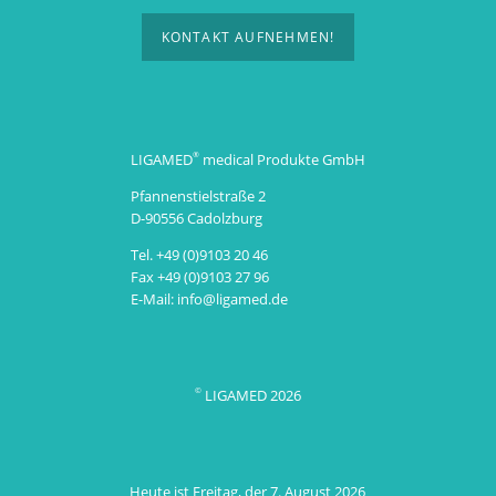
KONTAKT AUFNEHMEN!
LIGAMED
medical Produkte GmbH
®
Pfannenstielstraße 2
D-90556 Cadolzburg
Tel. +49 (0)9103 20 46
Fax +49 (0)9103 27 96
E-Mail:
info@ligamed.de
LIGAMED 2026
©
Heute ist Freitag, der 7. August 2026