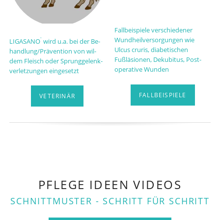
Fallbeispiele verschiedener
Wundheil­versorgungen wie
LIGA­SANO
wird u.a. bei der Be­
®
Ulcus cruris, diabetischen
hand­lung/Prä­ven­tion von wil­
Fußläsionen, Dekubitus, Post-
dem Fleisch oder Sprung­gelenk­
operative Wunden
verletzungen ein­ge­setzt
FALLBEISPIELE
VETERINÄR
PFLEGE IDEEN VIDEOS
SCHNITTMUSTER - SCHRITT FÜR SCHRITT