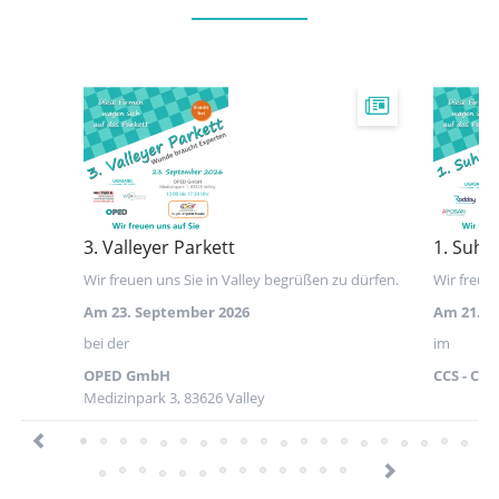
3. Valleyer Parkett
1. Suhle
Wir freuen uns Sie in Valley begrüßen zu dürfen.
Wir freue
Am 23. September 2026
Am 21. A
bei der
im
OPED GmbH
CCS - Co
Medizinpark 3, 83626 Valley