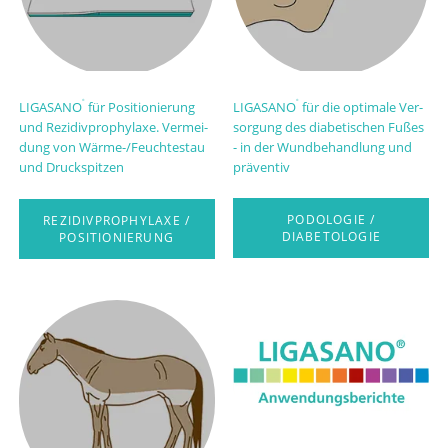
LIGA­SANO
für Po­si­tionie­rung
LIGA­SANO
für die op­tim­ale Ver­
®
®
und Re­zi­div­pro­phy­laxe. Ver­mei­
sor­gung des dia­betisch­en Fußes
dung von Wär­me-/Feuch­te­stau
- in der Wund­be­hand­lung und
und Druck­spitzen
prä­ven­tiv
PODOLOGIE /
REZIDIVPROPHYLAXE /
DIABETOLOGIE
POSITIONIERUNG