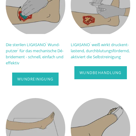
Die steri­len LIGA­SANO
Wund­
LIGA­SANO
weiß wirkt druck­ent­
®
®
putzer
für das mecha­nische Dé­
lastend, durch­blutungs­fördernd,
®
bri­de­ment - schnell, einfach und
aktiviert die Selbst­rei­ni­gung
effektiv
WUNDBEHANDLUNG
WUNDREINIGUNG