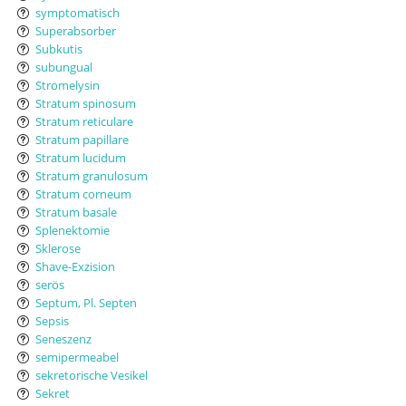
symptomatisch
Superabsorber
Subkutis
subungual
Stromelysin
Stratum spinosum
Stratum reticulare
Stratum papillare
Stratum lucidum
Stratum granulosum
Stratum corneum
Stratum basale
Splenektomie
Sklerose
Shave-Exzision
serös
Septum, Pl. Septen
Sepsis
Seneszenz
semipermeabel
sekretorische Vesikel
Sekret