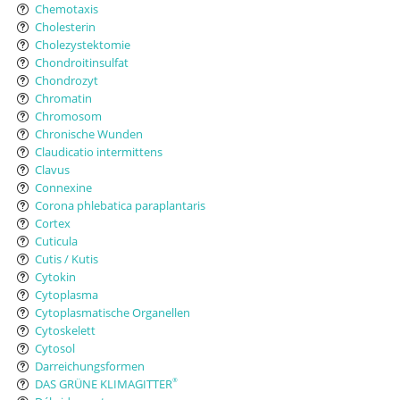
Chemotaxis
Cholesterin
Cholezystektomie
Chondroitinsulfat
Chondrozyt
Chromatin
Chromosom
Chronische Wunden
Claudicatio intermittens
Clavus
Connexine
Corona phlebatica paraplantaris
Cortex
Cuticula
Cutis / Kutis
Cytokin
Cytoplasma
Cytoplasmatische Organellen
Cytoskelett
Cytosol
Darreichungsformen
DAS GRÜNE KLIMAGITTER
®