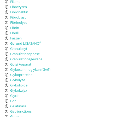
Filament
Fibrozyten
Fibronektin
Fibroblast
Fibrinolyse
Fibrin
Fibrill
Faszien
Gel und LIGASANO
®
Granulozyt
Granulationsphase
Granulationsgewebe
Golgi Apparat
Glykosaminoglykan (GAG)
Glykoproteine
Glykolyse
Glykolipide
Glykokalyx
Glycin
Gen
Gelatinase
Gap junctions
Gangrän