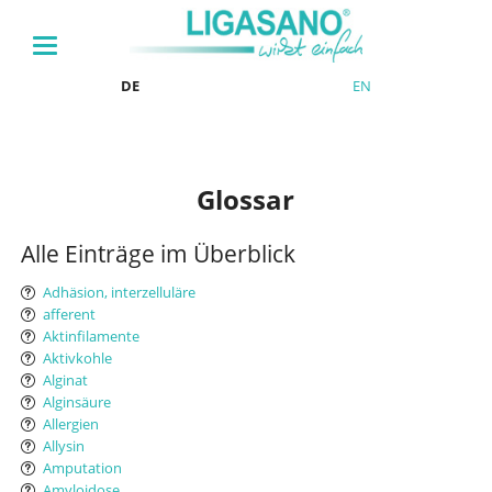
DE
EN
Glossar
Alle Einträge im Überblick
Adhäsion, interzelluläre
afferent
Aktinfilamente
Aktivkohle
Alginat
Alginsäure
Allergien
Allysin
Amputation
Amyloidose