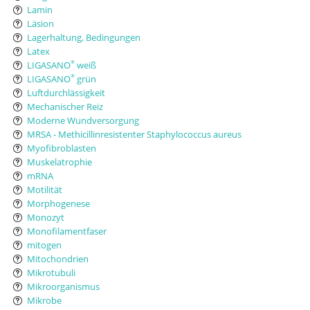
Lamin
Läsion
Lagerhaltung, Bedingungen
Latex
LIGASANO
weiß
®
LIGASANO
grün
®
Luftdurchlässigkeit
Mechanischer Reiz
Moderne Wundversorgung
MRSA - Methicillinresistenter Staphylococcus aureus
Myofibroblasten
Muskelatrophie
mRNA
Motilität
Morphogenese
Monozyt
Monofilamentfaser
mitogen
Mitochondrien
Mikrotubuli
Mikroorganismus
Mikrobe