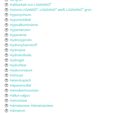
Haltbarkeit von LIGASANO
®
Historie LIGAMED
, LIGASANO
weiß, LIGASANO
grün
®
®
®
Hyponychium
Hypomotilität
Hypoalbuminämie
Hypertension
Hyperämie
Hydroxyprolin
Hydroxyharnstoff
Hydrolyse
Hydrokolloide
Hydrogel
Hydrofiber
Hyaluronsäure
Histiozyt
heterotopisch
Heparansulfat
Hemidesmosomen
Hallux valgus
Hämostase
Hämatpoese, Hämatopoiese
Hämatom