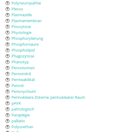
Polyneuropathie
Plexus
Plasmazelle
Plasmamembran
Pinocytose
Physiologie
Phosphorylierung
Phosphorsäure
Phospholipid
Phagozytose
Phänotyp
Peroxisomen
Peroxinitrit
Permeabilität
Periost
Perionychium
Perinukleäre Zisterne, perinukleärer Raum
pAVK
pathologisch
Paraplegie
palliativ
Polyurethan