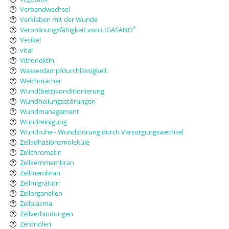
Verbandwechsel
Verkleben mit der Wunde
Verordnungsfähigkeit von LIGASANO
®
Vesikel
vital
Vitronektin
Wasserdampfdurchlässigkeit
Weichmacher
Wund(bett)konditionierung
Wundheilungsstörungen
Wundmanagement
Wundreinigung
Wundruhe - Wundstörung durch Versorgungswechsel
Zelladhäsionsmoleküle
Zellchromatin
Zellkernmembran
Zellmembran
Zellmigration
Zellorganellen
Zellplasma
Zellverbindungen
Zentriolen