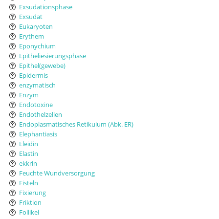
Exsudationsphase
Exsudat
Eukaryoten
Erythem
Eponychium
Epitheliesierungsphase
Epithel(gewebe)
Epidermis
enzymatisch
Enzym
Endotoxine
Endothelzellen
Endoplasmatisches Retikulum (Abk. ER)
Elephantiasis
Eleidin
Elastin
ekkrin
Feuchte Wundversorgung
Fisteln
Fixierung
Friktion
Follikel