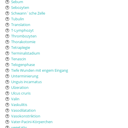
Sebum
Sebozyten
Schwann´sche Zelle
Tubulin
Translation
T-Lymphozyt
Thrombozyten
Thorakotomie
Tetraplegie
Terminalstadium
Tenascin
Telogenphase
Tiefe Wunden mit engem Eingang
Unterminierung
Unguis incarnatus
Ulzeration
Ulcus cruris
Valin
Vaskulitis
Vasodilatation
Vasokonstriktion
Vater-Pacini-Körperchen
vegetativ