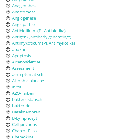
Anagenphase
Anastomose
Angiogenese
Angiopathie
Antibiotikum (Pl. Antibiotika)
Antigen („Antibody generating“)
Antimykotikum (Pl. Antimykotika)
apokrin
Apoptosis
Arteriosklerose
Assessment
asymptomatisch
Atrophie blanche
avital
AZO-Farben
bakteriostatisch
bakterizid
Basalmembran
B-Lymphozyt
Cell junctions
Charcot-Fuss
Chemokine