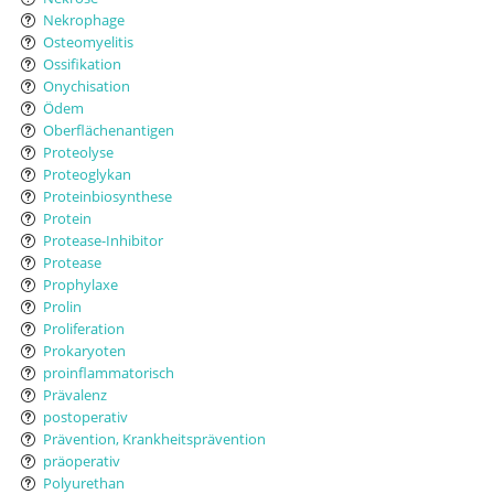
Nekrophage
Osteomyelitis
Ossifikation
Onychisation
Ödem
Oberflächenantigen
Proteolyse
Proteoglykan
Proteinbiosynthese
Protein
Protease-Inhibitor
Protease
Prophylaxe
Prolin
Proliferation
Prokaryoten
proinflammatorisch
Prävalenz
postoperativ
Prävention, Krankheitsprävention
präoperativ
Polyurethan