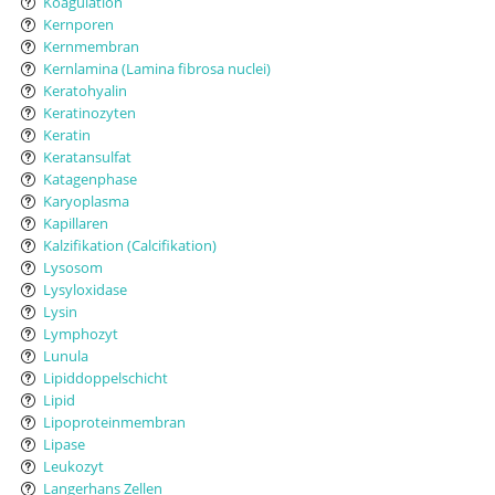
Koagulation
Kernporen
Kernmembran
Kernlamina (Lamina fibrosa nuclei)
Keratohyalin
Keratinozyten
Keratin
Keratansulfat
Katagenphase
Karyoplasma
Kapillaren
Kalzifikation (Calcifikation)
Lysosom
Lysyloxidase
Lysin
Lymphozyt
Lunula
Lipiddoppelschicht
Lipid
Lipoproteinmembran
Lipase
Leukozyt
Langerhans Zellen