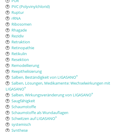
PUR
PVC (Polyvinylchlorid)
Ruptur
rRNA
Ribosomen
Rhagade
Rezidiv
Retraktion
Retinopathie
Retikulin
Resektion
Remodellierung
Reepithelisierung
Salben, Beständigkeit von LIGASANO
®
Salben, Lösungen, Medikamente: Wechselwirkungen mit
LIGASANO
®
Salben, Wirkungsveränderung von LIGASANO
®
Saugfähigkeit
Schaumstoffe
Schaumstoffe als Wundauflagen
Schwitzen auf LIGASANO
®
systemisch
Synthese