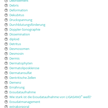
Débridement
Debris
Deformation
Dekubitus
Druckspannung
Durchblutungsförderung
Doppler-Sonographie
Dissemination
diploid
Detritus
Desmosomen
Desmosin
Dermis
Dermatophyten
Dermatoliposklerose
Dermatansulfat
Dentritische Zellen
Demenz
Ernährung
Exsudataufnahme
Wie stark ist die Exsudataufnahme von LIGASANO
weiß?
®
Exsudatmanagement
extrakorporal