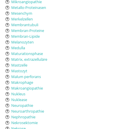
Mikroangiopathie
Metallo-Proteinasen
Mesenchym
Merkelzellen
Membrantubuli
Membran-Proteine
Membran-Lipide
Melanozyten
Medulla
Maturationsphase
Matrix, extrazelluläre
Mastzelle
Mastozyt
Malum perforans
Makrophage
Makroangiopathie
Nukleus
Nuklease
Neuropathie
Neuroarthropathie
Nephropathie
Nekrosektomie
Nekrose