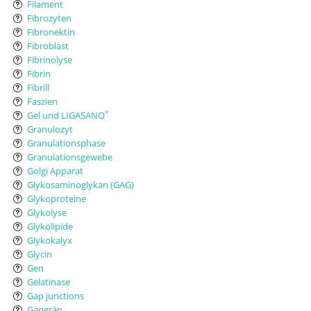
Filament
Fibrozyten
Fibronektin
Fibroblast
Fibrinolyse
Fibrin
Fibrill
Faszien
Gel und LIGASANO
®
Granulozyt
Granulationsphase
Granulationsgewebe
Golgi Apparat
Glykosaminoglykan (GAG)
Glykoproteine
Glykolyse
Glykolipide
Glykokalyx
Glycin
Gen
Gelatinase
Gap junctions
Gangrän