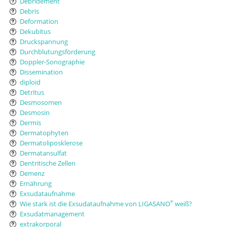
Débridement
Debris
Deformation
Dekubitus
Druckspannung
Durchblutungsförderung
Doppler-Sonographie
Dissemination
diploid
Detritus
Desmosomen
Desmosin
Dermis
Dermatophyten
Dermatoliposklerose
Dermatansulfat
Dentritische Zellen
Demenz
Ernährung
Exsudataufnahme
Wie stark ist die Exsudataufnahme von LIGASANO
weiß?
®
Exsudatmanagement
extrakorporal