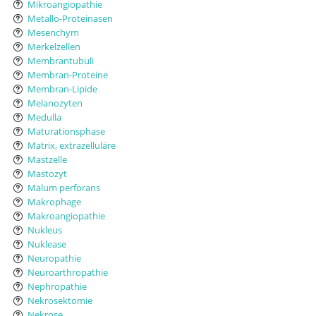
Mikroangiopathie
Metallo-Proteinasen
Mesenchym
Merkelzellen
Membrantubuli
Membran-Proteine
Membran-Lipide
Melanozyten
Medulla
Maturationsphase
Matrix, extrazelluläre
Mastzelle
Mastozyt
Malum perforans
Makrophage
Makroangiopathie
Nukleus
Nuklease
Neuropathie
Neuroarthropathie
Nephropathie
Nekrosektomie
Nekrose