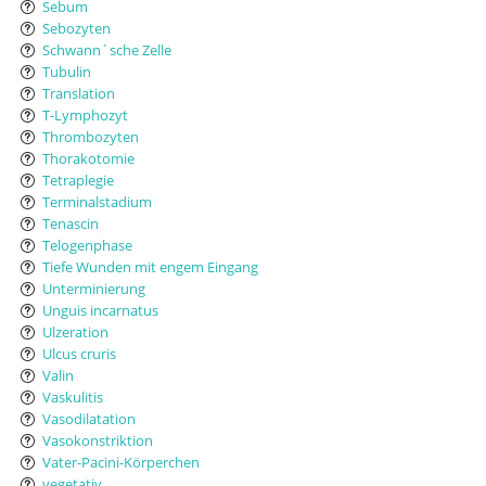
Sebum
Sebozyten
Schwann´sche Zelle
Tubulin
Translation
T-Lymphozyt
Thrombozyten
Thorakotomie
Tetraplegie
Terminalstadium
Tenascin
Telogenphase
Tiefe Wunden mit engem Eingang
Unterminierung
Unguis incarnatus
Ulzeration
Ulcus cruris
Valin
Vaskulitis
Vasodilatation
Vasokonstriktion
Vater-Pacini-Körperchen
vegetativ