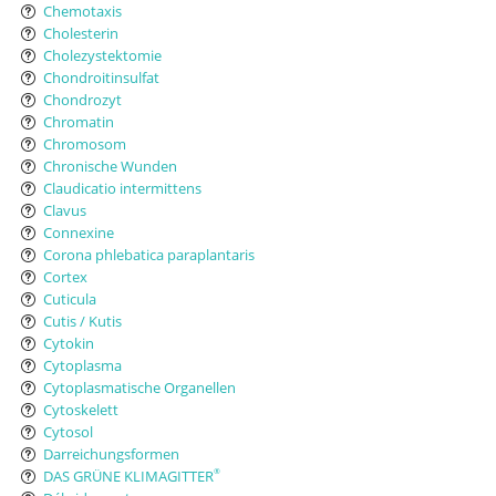
Chemotaxis
Cholesterin
Cholezystektomie
Chondroitinsulfat
Chondrozyt
Chromatin
Chromosom
Chronische Wunden
Claudicatio intermittens
Clavus
Connexine
Corona phlebatica paraplantaris
Cortex
Cuticula
Cutis / Kutis
Cytokin
Cytoplasma
Cytoplasmatische Organellen
Cytoskelett
Cytosol
Darreichungsformen
DAS GRÜNE KLIMAGITTER
®