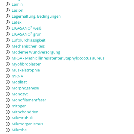
Lamin
Läsion
Lagerhaltung, Bedingungen
Latex
LIGASANO
weiß
®
LIGASANO
grün
®
Luftdurchlässigkeit
Mechanischer Reiz
Moderne Wundversorgung
MRSA - Methicillinresistenter Staphylococcus aureus
Myofibroblasten
Muskelatrophie
mRNA
Motilität
Morphogenese
Monozyt
Monofilamentfaser
mitogen
Mitochondrien
Mikrotubuli
Mikroorganismus
Mikrobe