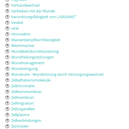
Verbandwechsel
Verkleben mit der Wunde
Verordnungsfähigkeit von LIGASANO
®
Vesikel
vital
Vitronektin
Wasserdampfdurchlässigkeit
Weichmacher
Wund(bett)konditionierung
Wundheilungsstörungen
Wundmanagement
Wundreinigung
Wundruhe - Wundstörung durch Versorgungswechsel
Zelladhäsionsmoleküle
Zellchromatin
Zellkernmembran
Zellmembran
Zellmigration
Zellorganellen
Zellplasma
Zellverbindungen
Zentriolen