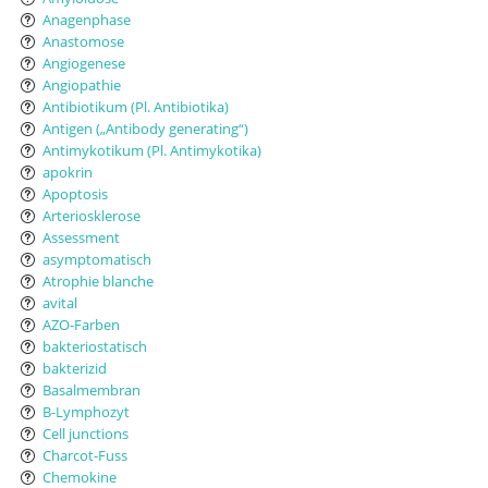
Anagenphase
Anastomose
Angiogenese
Angiopathie
Antibiotikum (Pl. Antibiotika)
Antigen („Antibody generating“)
Antimykotikum (Pl. Antimykotika)
apokrin
Apoptosis
Arteriosklerose
Assessment
asymptomatisch
Atrophie blanche
avital
AZO-Farben
bakteriostatisch
bakterizid
Basalmembran
B-Lymphozyt
Cell junctions
Charcot-Fuss
Chemokine