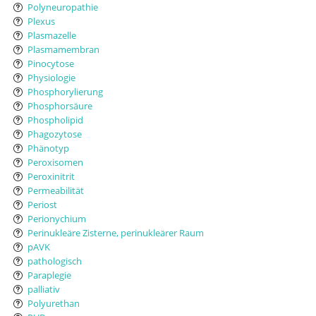
Polyneuropathie
Plexus
Plasmazelle
Plasmamembran
Pinocytose
Physiologie
Phosphorylierung
Phosphorsäure
Phospholipid
Phagozytose
Phänotyp
Peroxisomen
Peroxinitrit
Permeabilität
Periost
Perionychium
Perinukleäre Zisterne, perinukleärer Raum
pAVK
pathologisch
Paraplegie
palliativ
Polyurethan