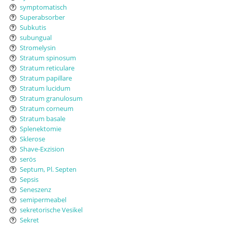
symptomatisch
Superabsorber
Subkutis
subungual
Stromelysin
Stratum spinosum
Stratum reticulare
Stratum papillare
Stratum lucidum
Stratum granulosum
Stratum corneum
Stratum basale
Splenektomie
Sklerose
Shave-Exzision
serös
Septum, Pl. Septen
Sepsis
Seneszenz
semipermeabel
sekretorische Vesikel
Sekret