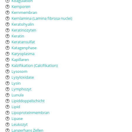
Koagulation
Kernporen
Kernmembran
Kernlamina (Lamina fibrosa nuclei)
Keratohyalin
Keratinozyten
Keratin
Keratansulfat
Katagenphase
Karyoplasma
Kapillaren
Kalzifikation (Calcifikation)
Lysosom
Lysyloxidase
Lysin
Lymphozyt
Lunula
Lipiddoppelschicht
Lipid
Lipoproteinmembran
Lipase
Leukozyt
Langerhans Zellen