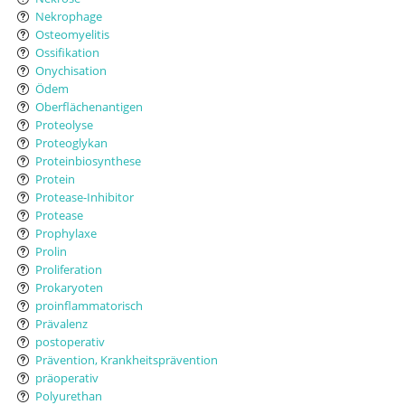
Nekrophage
Osteomyelitis
Ossifikation
Onychisation
Ödem
Oberflächenantigen
Proteolyse
Proteoglykan
Proteinbiosynthese
Protein
Protease-Inhibitor
Protease
Prophylaxe
Prolin
Proliferation
Prokaryoten
proinflammatorisch
Prävalenz
postoperativ
Prävention, Krankheitsprävention
präoperativ
Polyurethan