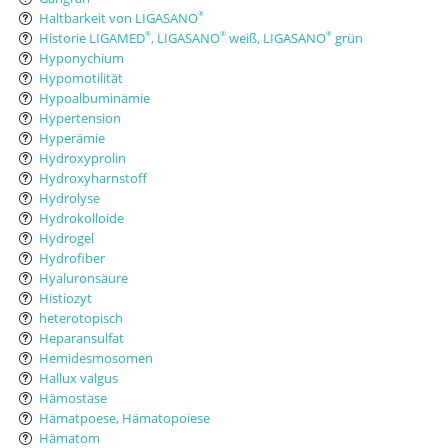
Haltbarkeit von LIGASANO
®
Historie LIGAMED
, LIGASANO
weiß, LIGASANO
grün
®
®
®
Hyponychium
Hypomotilität
Hypoalbuminämie
Hypertension
Hyperämie
Hydroxyprolin
Hydroxyharnstoff
Hydrolyse
Hydrokolloide
Hydrogel
Hydrofiber
Hyaluronsäure
Histiozyt
heterotopisch
Heparansulfat
Hemidesmosomen
Hallux valgus
Hämostase
Hämatpoese, Hämatopoiese
Hämatom