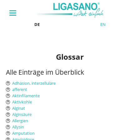
DE
EN
Glossar
Alle Einträge im Überblick
Adhäsion, interzelluläre
afferent
Aktinfilamente
Aktivkohle
Alginat
Alginsäure
Allergien
Allysin
Amputation
Amyloidose