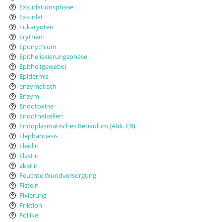
Exsudationsphase
Exsudat
Eukaryoten
Erythem
Eponychium
Epitheliesierungsphase
Epithel(gewebe)
Epidermis
enzymatisch
Enzym
Endotoxine
Endothelzellen
Endoplasmatisches Retikulum (Abk. ER)
Elephantiasis
Eleidin
Elastin
ekkrin
Feuchte Wundversorgung
Fisteln
Fixierung
Friktion
Follikel