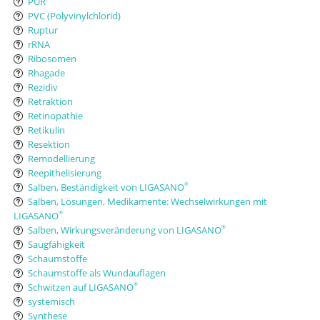
PUR
PVC (Polyvinylchlorid)
Ruptur
rRNA
Ribosomen
Rhagade
Rezidiv
Retraktion
Retinopathie
Retikulin
Resektion
Remodellierung
Reepithelisierung
Salben, Beständigkeit von LIGASANO
®
Salben, Lösungen, Medikamente: Wechselwirkungen mit
LIGASANO
®
Salben, Wirkungsveränderung von LIGASANO
®
Saugfähigkeit
Schaumstoffe
Schaumstoffe als Wundauflagen
Schwitzen auf LIGASANO
®
systemisch
Synthese