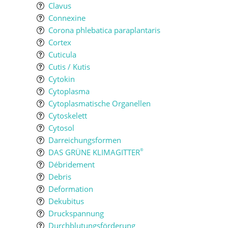
Clavus
Connexine
Corona phlebatica paraplantaris
Cortex
Cuticula
Cutis / Kutis
Cytokin
Cytoplasma
Cytoplasmatische Organellen
Cytoskelett
Cytosol
Darreichungsformen
DAS GRÜNE KLIMAGITTER
®
Débridement
Debris
Deformation
Dekubitus
Druckspannung
Durchblutungsförderung