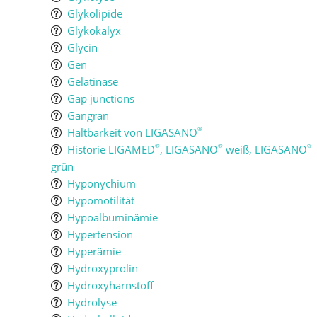
Glykolipide
Glykokalyx
Glycin
Gen
Gelatinase
Gap junctions
Gangrän
Haltbarkeit von LIGASANO
®
Historie LIGAMED
, LIGASANO
weiß, LIGASANO
®
®
®
grün
Hyponychium
Hypomotilität
Hypoalbuminämie
Hypertension
Hyperämie
Hydroxyprolin
Hydroxyharnstoff
Hydrolyse