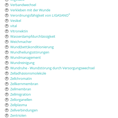
Verbandwechsel
Verkleben mit der Wunde
Verordnungsfähigkeit von LIGASANO
®
Vesikel
vital
Vitronektin
Wasserdampfdurchlässigkeit
Weichmacher
Wund(bett)konditionierung
Wundheilungsstörungen
Wundmanagement
Wundreinigung
Wundruhe - Wundstörung durch Versorgungswechsel
Zelladhäsionsmoleküle
Zellchromatin
Zellkernmembran
Zellmembran
Zellmigration
Zellorganellen
Zellplasma
Zellverbindungen
Zentriolen