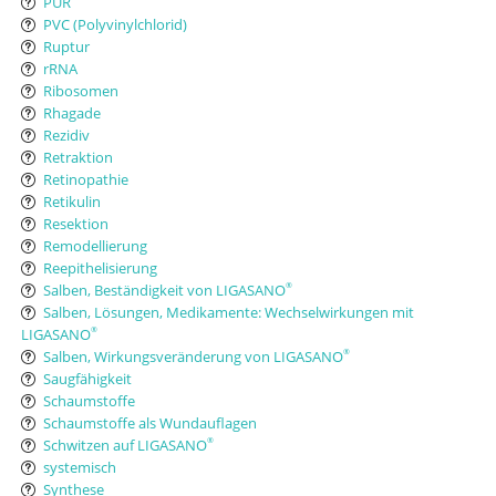
PUR
PVC (Polyvinylchlorid)
Ruptur
rRNA
Ribosomen
Rhagade
Rezidiv
Retraktion
Retinopathie
Retikulin
Resektion
Remodellierung
Reepithelisierung
Salben, Beständigkeit von LIGASANO
®
Salben, Lösungen, Medikamente: Wechselwirkungen mit
LIGASANO
®
Salben, Wirkungsveränderung von LIGASANO
®
Saugfähigkeit
Schaumstoffe
Schaumstoffe als Wundauflagen
Schwitzen auf LIGASANO
®
systemisch
Synthese