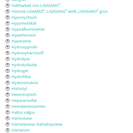
Haltbarkeit von LIGASANO
®
Historie LIGAMED
, LIGASANO
weiß, LIGASANO
grün
®
®
®
Hyponychium
Hypomotilität
Hypoalbuminämie
Hypertension
Hyperämie
Hydroxyprolin
Hydroxyharnstoff
Hydrolyse
Hydrokolloide
Hydrogel
Hydrofiber
Hyaluronsäure
Histiozyt
heterotopisch
Heparansulfat
Hemidesmosomen
Hallux valgus
Hämostase
Hämatpoese, Hämatopoiese
Hämatom