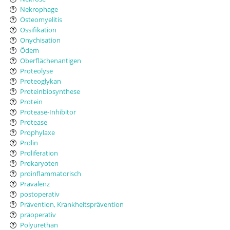
Nekrophage
Osteomyelitis
Ossifikation
Onychisation
Ödem
Oberflächenantigen
Proteolyse
Proteoglykan
Proteinbiosynthese
Protein
Protease-Inhibitor
Protease
Prophylaxe
Prolin
Proliferation
Prokaryoten
proinflammatorisch
Prävalenz
postoperativ
Prävention, Krankheitsprävention
präoperativ
Polyurethan