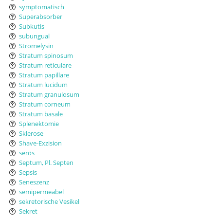
symptomatisch
Superabsorber
Subkutis
subungual
Stromelysin
Stratum spinosum
Stratum reticulare
Stratum papillare
Stratum lucidum
Stratum granulosum
Stratum corneum
Stratum basale
Splenektomie
Sklerose
Shave-Exzision
serös
Septum, Pl. Septen
Sepsis
Seneszenz
semipermeabel
sekretorische Vesikel
Sekret