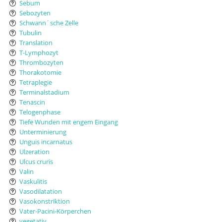
Sebum
Sebozyten
Schwann´sche Zelle
Tubulin
Translation
T-Lymphozyt
Thrombozyten
Thorakotomie
Tetraplegie
Terminalstadium
Tenascin
Telogenphase
Tiefe Wunden mit engem Eingang
Unterminierung
Unguis incarnatus
Ulzeration
Ulcus cruris
Valin
Vaskulitis
Vasodilatation
Vasokonstriktion
Vater-Pacini-Körperchen
vegetativ