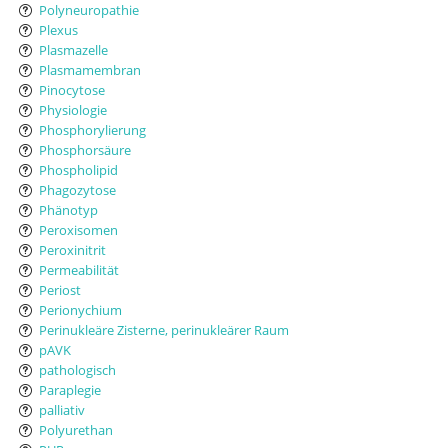
Polyneuropathie
Plexus
Plasmazelle
Plasmamembran
Pinocytose
Physiologie
Phosphorylierung
Phosphorsäure
Phospholipid
Phagozytose
Phänotyp
Peroxisomen
Peroxinitrit
Permeabilität
Periost
Perionychium
Perinukleäre Zisterne, perinukleärer Raum
pAVK
pathologisch
Paraplegie
palliativ
Polyurethan