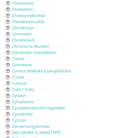
Chemotaxis
Cholesterin
Cholezystektomie
Chondroitinsulfat
Chondrozyt
Chromatin
Chromosom
Chronische Wunden
Claudicatio intermittens
Clavus
Connexine
Corona phlebatica paraplantaris
Cortex
Cuticula
Cutis / Kutis
Cytokin
Cytoplasma
Cytoplasmatische Organellen
Cytoskelett
Cytosol
Darreichungsformen
DAS GRÜNE KLIMAGITTER
®