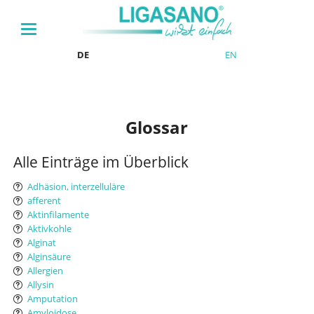
DE
EN
Glossar
Alle Einträge im Überblick
Adhäsion, interzelluläre
afferent
Aktinfilamente
Aktivkohle
Alginat
Alginsäure
Allergien
Allysin
Amputation
Amyloidose