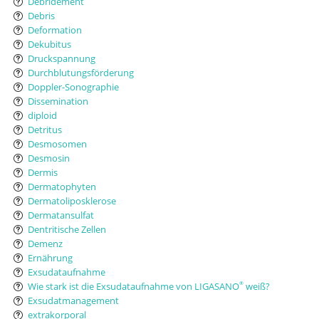
Débridement
Debris
Deformation
Dekubitus
Druckspannung
Durchblutungsförderung
Doppler-Sonographie
Dissemination
diploid
Detritus
Desmosomen
Desmosin
Dermis
Dermatophyten
Dermatoliposklerose
Dermatansulfat
Dentritische Zellen
Demenz
Ernährung
Exsudataufnahme
Wie stark ist die Exsudataufnahme von LIGASANO
weiß?
®
Exsudatmanagement
extrakorporal