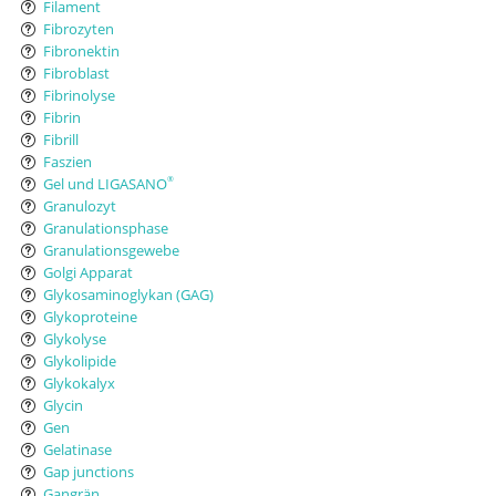
Filament
Fibrozyten
Fibronektin
Fibroblast
Fibrinolyse
Fibrin
Fibrill
Faszien
Gel und LIGASANO
®
Granulozyt
Granulationsphase
Granulationsgewebe
Golgi Apparat
Glykosaminoglykan (GAG)
Glykoproteine
Glykolyse
Glykolipide
Glykokalyx
Glycin
Gen
Gelatinase
Gap junctions
Gangrän