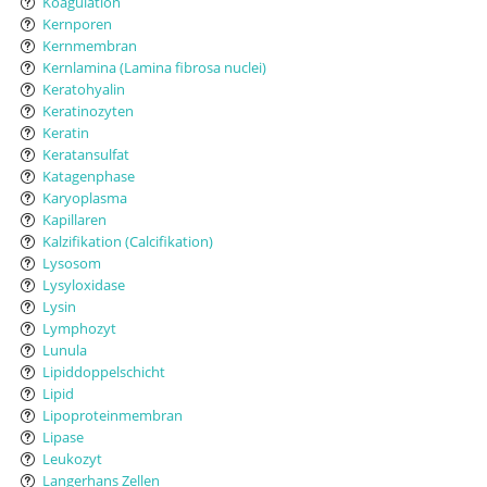
Koagulation
Kernporen
Kernmembran
Kernlamina (Lamina fibrosa nuclei)
Keratohyalin
Keratinozyten
Keratin
Keratansulfat
Katagenphase
Karyoplasma
Kapillaren
Kalzifikation (Calcifikation)
Lysosom
Lysyloxidase
Lysin
Lymphozyt
Lunula
Lipiddoppelschicht
Lipid
Lipoproteinmembran
Lipase
Leukozyt
Langerhans Zellen