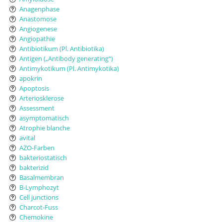
Anagenphase
Anastomose
Angiogenese
Angiopathie
Antibiotikum (Pl. Antibiotika)
Antigen („Antibody generating“)
Antimykotikum (Pl. Antimykotika)
apokrin
Apoptosis
Arteriosklerose
Assessment
asymptomatisch
Atrophie blanche
avital
AZO-Farben
bakteriostatisch
bakterizid
Basalmembran
B-Lymphozyt
Cell junctions
Charcot-Fuss
Chemokine