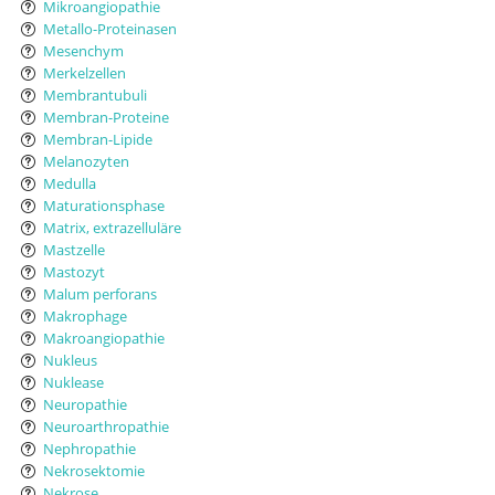
Mikroangiopathie
Metallo-Proteinasen
Mesenchym
Merkelzellen
Membrantubuli
Membran-Proteine
Membran-Lipide
Melanozyten
Medulla
Maturationsphase
Matrix, extrazelluläre
Mastzelle
Mastozyt
Malum perforans
Makrophage
Makroangiopathie
Nukleus
Nuklease
Neuropathie
Neuroarthropathie
Nephropathie
Nekrosektomie
Nekrose