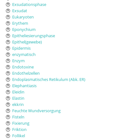
Exsudationsphase
Exsudat
Eukaryoten
Erythem
Eponychium
Epitheliesierungsphase
Epithel(gewebe)
Epidermis
enzymatisch
Enzym
Endotoxine
Endothelzellen
Endoplasmatisches Retikulum (Abk. ER)
Elephantiasis
Eleidin
Elastin
ekkrin
Feuchte Wundversorgung
Fisteln
Fixierung
Friktion
Follikel