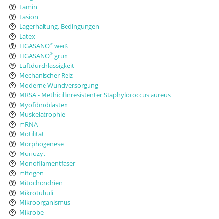
Lamin
Läsion
Lagerhaltung, Bedingungen
Latex
LIGASANO
weiß
®
LIGASANO
grün
®
Luftdurchlässigkeit
Mechanischer Reiz
Moderne Wundversorgung
MRSA - Methicillinresistenter Staphylococcus aureus
Myofibroblasten
Muskelatrophie
mRNA
Motilität
Morphogenese
Monozyt
Monofilamentfaser
mitogen
Mitochondrien
Mikrotubuli
Mikroorganismus
Mikrobe